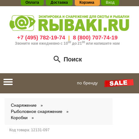
Оплата
Доставка
Корзина
Вход
+7 (495) 782-19-74
8 (800) 707-74-19
|
00
00
Звоните нам ежедневно с 10
до 21
или
напишите нам
Поиск
Toggle
по бренду
navigation
Снаряжение
Рыболовное снаряжение
Коробки
Код товара:
12131-097