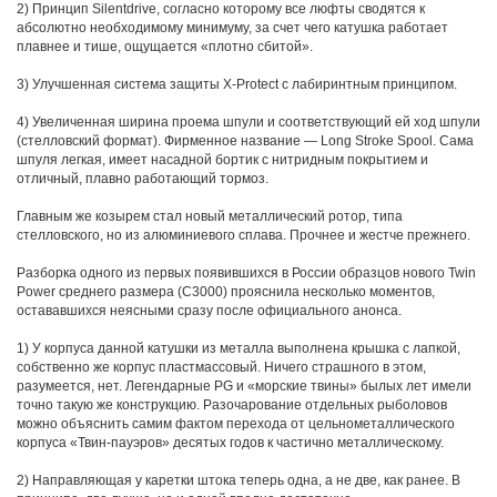
2) Принцип Silentdrive, согласно которому все люфты сводятся к
абсолютно необходимому минимуму, за счет чего катушка работает
плавнее и тише, ощущается «плотно сбитой».
3) Улучшенная система защиты X-Protect с лабиринтным принципом.
4) Увеличенная ширина проема шпули и соответствующий ей ход шпули
(стелловский формат). Фирменное название — Long Stroke Spool. Сама
шпуля легкая, имеет насадной бортик с нитридным покрытием и
отличный, плавно работающий тормоз.
Главным же козырем стал новый металлический ротор, типа
стелловского, но из алюминиевого сплава. Прочнее и жестче прежнего.
Разборка одного из первых появившихся в России образцов нового Twin
Power среднего размера (С3000) прояснила несколько моментов,
остававшихся неясными сразу после официального анонса.
1) У корпуса данной катушки из металла выполнена крышка с лапкой,
собственно же корпус пластмассовый. Ничего страшного в этом,
разумеется, нет. Легендарные PG и «морские твины» былых лет имели
точно такую же конструкцию. Разочарование отдельных рыболовов
можно объяснить самим фактом перехода от цельнометаллического
корпуса «Твин-пауэров» десятых годов к частично металлическому.
2) Направляющая у каретки штока теперь одна, а не две, как ранее. В