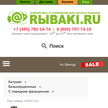
Оплата
Доставка
Корзина
Вход
+7 (495) 782-19-74
8 (800) 707-74-19
|
00
00
Звоните нам ежедневно с 10
до 21
или
напишите нам
Поиск
Toggle
по бренду
navigation
Катушки
Безынерционные
С передним фрикционом
Код товара:
14815-214