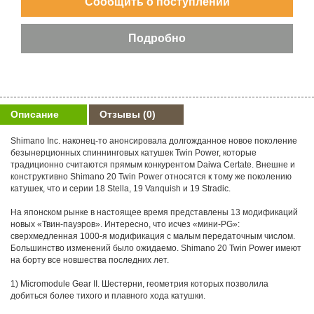
Описание
Отзывы
(0)
Shimano Inc. наконец-то анонсировала долгожданное новое поколение
безынерционных спиннинговых катушек Twin Power, которые
традиционно считаются прямым конкурентом Daiwa Certate. Внешне и
конструктивно Shimano 20 Twin Power относятся к тому же поколению
катушек, что и серии 18 Stella, 19 Vanquish и 19 Stradic.
На японском рынке в настоящее время представлены 13 модификаций
новых «Твин-пауэров». Интересно, что исчез «мини-PG»:
сверхмедленная 1000-я модификация с малым передаточным числом.
Большинство изменений было ожидаемо. Shimano 20 Twin Power имеют
на борту все новшества последних лет.
1) Micromodule Gear II. Шестерни, геометрия которых позволила
добиться более тихого и плавного хода катушки.