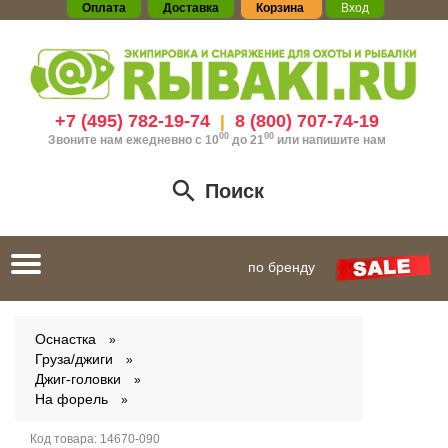
Оплата
Доставка
Корзина
Вход
+7 (495) 782-19-74
8 (800) 707-74-19
|
00
00
Звоните нам ежедневно с 10
до 21
или
напишите нам
Поиск
Toggle
по бренду
navigation
Оснастка
Груза/джиги
Джиг-головки
На форель
Код товара:
14670-090