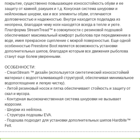
покрытие, существенно повышающее износостойкость обуви и ее
защиту от камней, ракушек и т.д. Конусная система шнуровки и
нейлоновые шнурки, как и все элементы обуви, отличаются
долговечностью и надежностью. Внутри находится подкладка из
неопрена, благодаря чему ноги находятся всегда в тепле и уюте.
Платформа StreamTread™ в совокупности с резиновой подошвой
обеспечивают максимальный комфорт рыболова при передвижении в
воде, имея прекрасное сцепление с мокрой поверхностью. Еще одной
особенностью Freestone Boot является возможность установки
дополнительных шипов, благодаря которым все движения рыболова
станут еще болем уверенными.
ОСОБЕННОСТИ:
- CleanStream ™ дизайн (используется синтетический износостойкий
материал с водоотталкивающей структурой, обеспечивая минимальное
водопоглощение и легкую чистку).
- Литой резиновый носок и пятка обеспечивают стойкость и защиту от
скал и мусора.
- Контурная высококачественная система шнуровки не вызывает
коррозии.
- Шнурки из нейлона.
- Структура подошвы EVA.
- Подошва подходит для установки дополнительных шипов Hardbite™
Felt.