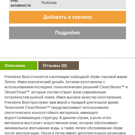
Вид
Рыбалка
активности
Описание
Отзывы
(0)
Freestone Boot относятся к коллекции забродной обуви торговой марки
Simms. Имея классический дизайн, ботинки изготовлены с
использованием последних технологических решений CleanStream™ и
StreamTread™, которые соответствуют всем современным
потребностям рыбной ловли. Имея высокое качество изготовления,
Freestone Boot прослужат вам верой и правдой длительное время.
Технология CleanStream™ предусматривает использование
синтетического износостойкого материала, имеющего
водоотталкивающую структуру. В данном случаи, в роли этого
материала выступает искусственная кожа, которая обеспечивает
минимальное впитывание воды, а также легкое обслуживание обуви
после эксплуатации. Носок и пятка имеют дополнительное резиновое