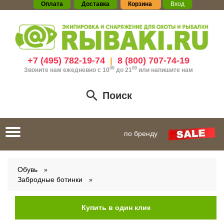
Оплата
Доставка
Корзина
Вход
+7 (495) 782-19-74
8 (800) 707-74-19
|
00
00
Звоните нам ежедневно с 10
до 21
или
напишите нам
Поиск
Toggle
по бренду
navigation
Обувь
Забродные ботинки