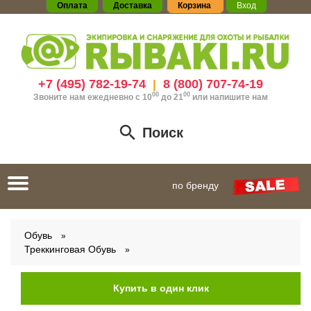
Оплата
Доставка
Корзина
Вход
+7 (495) 782-19-74
8 (800) 707-74-19
|
00
00
Звоните нам ежедневно с 10
до 21
или
напишите нам
Поиск
Toggle
по бренду
navigation
Обувь
Треккинговая Обувь