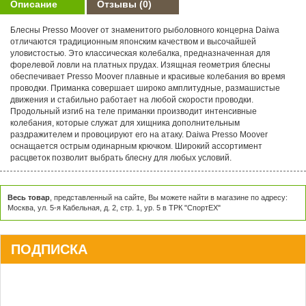
Описание
Отзывы
(0)
Блесны Presso Moover от знаменитого рыболовного концерна Daiwa
отличаются традиционным японским качеством и высочайшей
уловистостью. Это классическая колебалка, предназначенная для
форелевой ловли на платных прудах. Изящная геометрия блесны
обеспечивает Presso Moover плавные и красивые колебания во время
проводки. Приманка совершает широко амплитудные, размашистые
движения и стабильно работает на любой скорости проводки.
Продольный изгиб на теле приманки производит интенсивные
колебания, которые служат для хищника дополнительным
раздражителем и провоцируют его на атаку. Daiwa Presso Moover
оснащается острым одинарным крючком. Широкий ассортимент
расцветок позволит выбрать блесну для любых условий.
Весь товар
, представленный на сайте, Вы можете найти в магазине по адресу:
Москва, ул. 5-я Кабельная, д. 2, стр. 1, ур. 5 в ТРК "СпортЕХ"
ПОДПИСКА