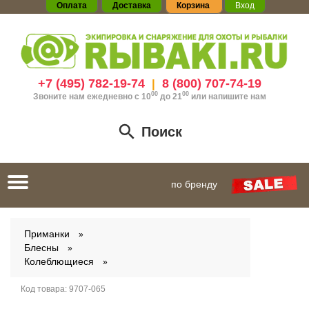
Оплата
Доставка
Корзина
Вход
+7 (495) 782-19-74
8 (800) 707-74-19
|
00
00
Звоните нам ежедневно с 10
до 21
или
напишите нам
Поиск
Toggle
по бренду
navigation
Приманки
Блесны
Колеблющиеся
Код товара:
9707-065