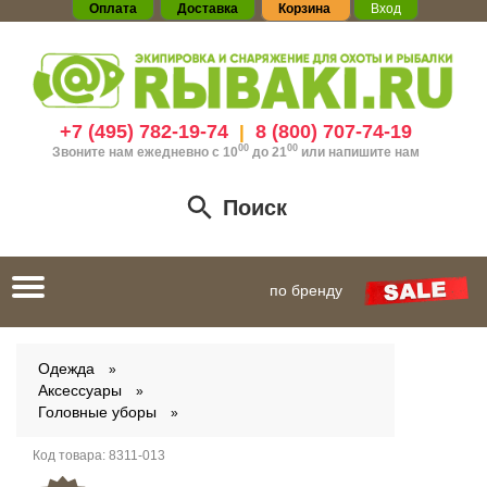
Оплата
Доставка
Корзина
Вход
+7 (495) 782-19-74
8 (800) 707-74-19
|
00
00
Звоните нам ежедневно с 10
до 21
или
напишите нам
Поиск
Toggle
по бренду
navigation
Одежда
Аксессуары
Головные уборы
Код товара:
8311-013