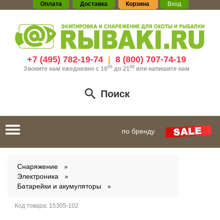
Оплата
Доставка
Корзина
Вход
+7 (495) 782-19-74
8 (800) 707-74-19
|
00
00
Звоните нам ежедневно с 10
до 21
или
напишите нам
Поиск
Toggle
по бренду
navigation
Снаряжение
Электроника
Батарейки и акумуляторы
Код товара:
15305-102