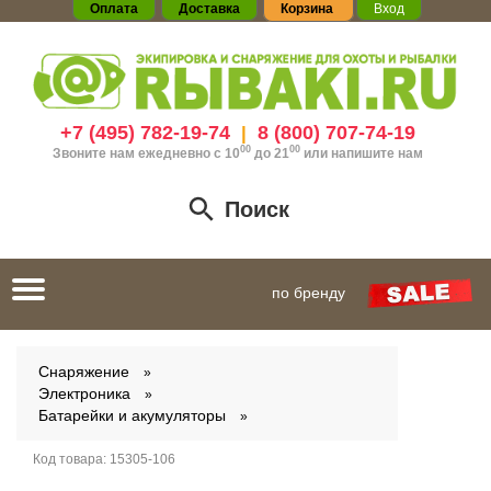
Оплата
Доставка
Корзина
Вход
+7 (495) 782-19-74
8 (800) 707-74-19
|
00
00
Звоните нам ежедневно с 10
до 21
или
напишите нам
Поиск
Toggle
по бренду
navigation
Снаряжение
Электроника
Батарейки и акумуляторы
Код товара:
15305-106