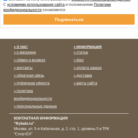
С
условиями использования сайта
и положениями
Политики
конфиденциальности
ознакомился.
Спасибо за подписку!
О НАС
ИНФОРМАЦИЯ
о магазине
статьи
обмен и возврат
блог
контакты
оплата заказа
обратная связь
доставка
публичная оферта
карта сайта
политика
конфиденциальности
персональные данные
КОНТАКТНАЯ ИНФОРМАЦИЯ
"Rybaki.ru"
Москва
,
ул. 5-я Кабельная, д. 2, стр. 1, уровень 5 в ТРК
"СпортЕХ"