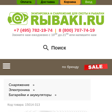
Оплата
Доставка
Корзина
Вход
+7 (495) 782-19-74
8 (800) 707-74-19
|
00
00
Звоните нам ежедневно с 10
до 21
или
напишите нам
Поиск
Toggle
по бренду
navigation
Снаряжение
Электроника
Батарейки и акумуляторы
Код товара:
15014-313