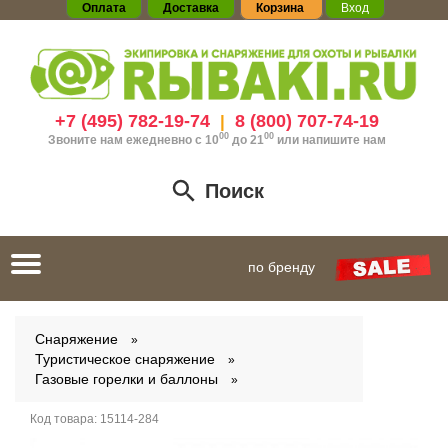
Оплата
Доставка
Корзина
Вход
+7 (495) 782-19-74
8 (800) 707-74-19
|
00
00
Звоните нам ежедневно с 10
до 21
или
напишите нам
Поиск
Toggle
по бренду
navigation
Снаряжение
Туристическое снаряжение
Газовые горелки и баллоны
Код товара:
15114-284