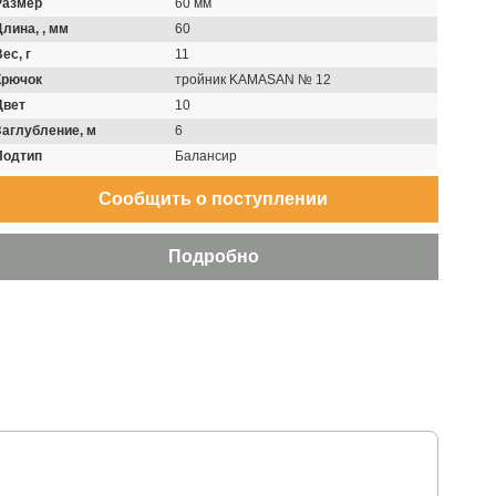
Размер
60 мм
Длина, , мм
60
ес, г
11
Крючок
тройник KAMASAN № 12
Цвет
10
Заглубление, м
6
Подтип
Балансир