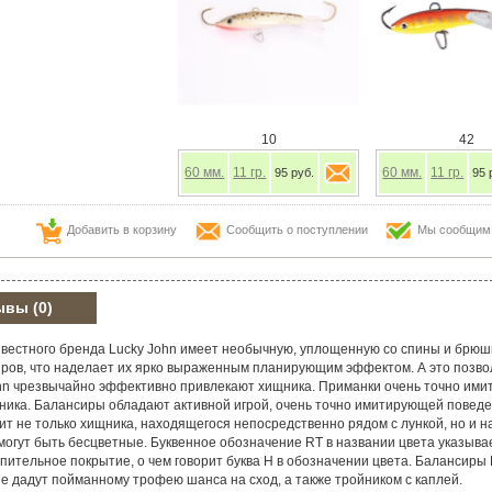
10
42
60
мм.
11
гр.
60
мм.
11
гр.
95 руб.
95 
Добавить в корзину
Сообщить о поступлении
Мы сообщим в
ывы
(0)
звестного бренда Lucky John имеет необычную, уплощенную со спины и брюшк
иров, что наделает их ярко выраженным планирующим эффектом. А это позво
hn чрезвычайно эффективно привлекают хищника. Приманки очень точно имит
ника. Балансиры обладают активной игрой, очень точно имитирующей поведе
т не только хищника, находящегося непосредственно рядом с лункой, но и н
могут быть бесцветные. Буквенное обозначение RT в названии цвета указыв
пительное покрытие, о чем говорит буква Н в обозначении цвета. Балансиры
 дадут пойманному трофею шанса на сход, а также тройником с каплей.