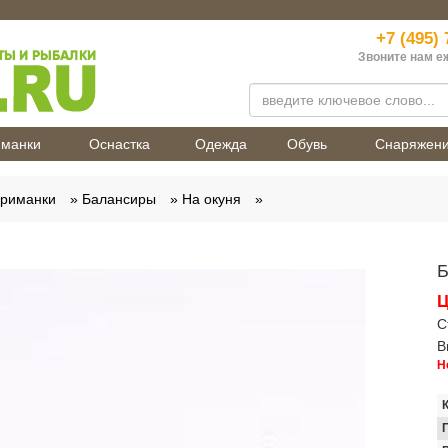
+7 (495) 
Звоните нам е
манки
Оснастка
Одежда
Обувь
Снаряжен
приманки
Балансиры
На окуня
Б
Ц
С
В
Н