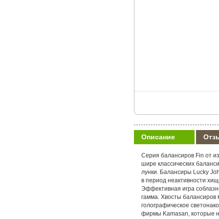
Описание
Отз
Серия балансиров Fin от и
шире классических баланс
лунки. Балансиры Lucky Jo
в период неактивности хищ
Эффективная игра соблазни
гамма. Хвосты балансиров 
голографическое светонако
фирмы Kamasan, которые не