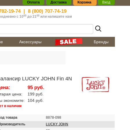
Оплата
Доставка
Корзина
Вход
782-19-74
|
8 (800) 707-74-19
00
00
жедневно с 10
до 21
или
напишите нам
ие
Аксессуары
Бренды
алансир LUCKY JOHN Fin 4N
ена:
95 руб.
тарая цена:
199 руб.
ы экономите:
104 руб.
ет в наличии
Код товара
8878-098
Производитель
LUCKY JOHN