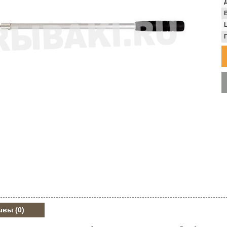
В
ывы
(0)