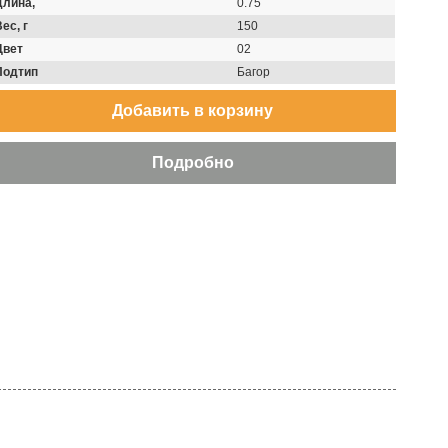
Длина,
0.75
ес, г
150
Цвет
02
Подтип
Багор