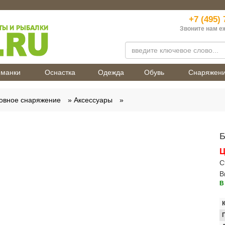
+7 (495) 
Звоните нам е
манки
Оснастка
Одежда
Обувь
Снаряжен
овное снаряжение
Аксессуары
Б
Ц
С
В
В