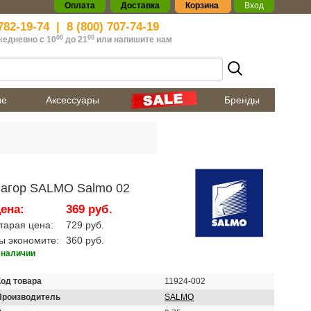
Оплата
Доставка
Корзина
Вход
782-19-74
|
8 (800) 707-74-19
00
00
жедневно с 10
до 21
или
напишите нам
ие
Аксессуары
Бренды
агор SALMO Salmo 02
ена:
369 руб.
тарая цена:
729 руб.
ы экономите:
360 руб.
 наличии
Код товара
11924-002
Производитель
SALMO