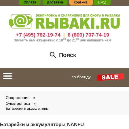
Оплата
Доставка
Корзина
Вход
+7 (495) 782-19-74
8 (800) 707-74-19
|
00
00
Звоните нам ежедневно с 10
до 21
или
напишите нам
Поиск
Toggle
по бренду
navigation
Снаряжение
Электроника
Батарейки и акумуляторы
Батарейки и аккумуляторы NANFU