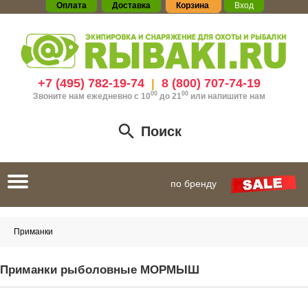
Оплата
Доставка
Корзина
Вход
+7 (495) 782-19-74
8 (800) 707-74-19
|
00
00
Звоните нам ежедневно с 10
до 21
или
напишите нам
Поиск
Toggle
по бренду
navigation
Приманки
Приманки рыболовные МОРМЫШ