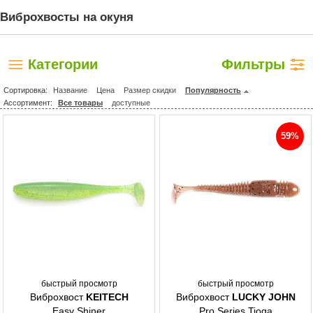
Виброхвосты на окуня
Категории
Фильтры
Сортировка:
Название
Цена
Размер скидки
Популярность
Ассортимент:
Все товары
доступные
59%
быстрый просмотр
быстрый просмотр
Виброхвост
KEITECH
Виброхвост
LUCKY JOHN
Easy Shiner
Pro Series Tioga