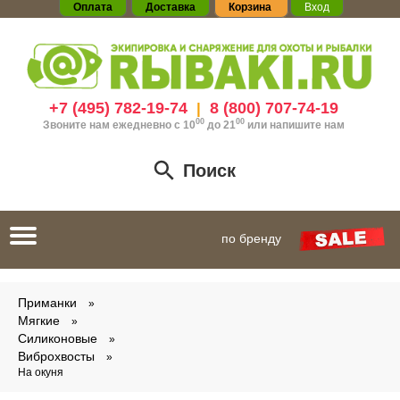
Оплата
Доставка
Корзина
Вход
+7 (495) 782-19-74
8 (800) 707-74-19
|
00
00
Звоните нам ежедневно с 10
до 21
или
напишите нам
Поиск
Toggle
по бренду
navigation
Приманки
Мягкие
Силиконовые
Виброхвосты
На окуня