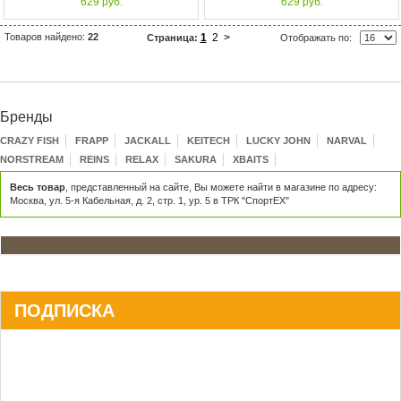
629 руб.
629 руб.
Товаров найдено:
22
1
2
>
Страница:
Отображать по:
Бренды
CRAZY FISH
FRAPP
JACKALL
KEITECH
LUCKY JOHN
NARVAL
NORSTREAM
REINS
RELAX
SAKURA
XBAITS
Весь товар
, представленный на сайте, Вы можете найти в магазине по адресу:
Москва, ул. 5-я Кабельная, д. 2, стр. 1, ур. 5 в ТРК "СпортЕХ"
ПОДПИСКА