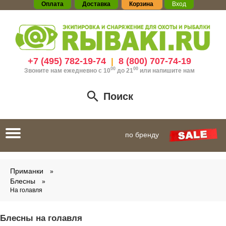
Оплата
Доставка
Корзина
Вход
+7 (495) 782-19-74
8 (800) 707-74-19
|
00
00
Звоните нам ежедневно с 10
до 21
или
напишите нам
Поиск
Toggle
по бренду
navigation
Приманки
Блесны
На голавля
Блесны на голавля