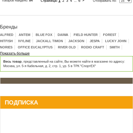
Товаров найдено:
84
1
2
3
4
...
6
>
Страница:
Отображать по:
Бренды
ALFRED
ANTEM
BLUE FOX
DAIWA
FIELD HUNTER
FOREST
HITFISH
IVYLINE
JACKALL TIMON
JACKSON
JESPA
LUCKY JOHN
NORIES
OFFICE EUCALYPTUS
RIVER OLD
RODIO CRAFT
SMITH
Показать больше
Весь товар
, представленный на сайте, Вы можете найти в магазине по адресу:
Москва, ул. 5-я Кабельная, д. 2, стр. 1, ур. 5 в ТРК "СпортЕХ"
ПОДПИСКА