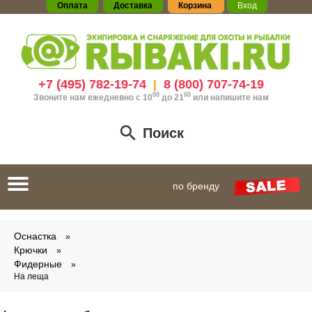
Оплата
Доставка
Корзина
Вход
+7 (495) 782-19-74
8 (800) 707-74-19
|
00
00
Звоните нам ежедневно с 10
до 21
или
напишите нам
Поиск
Toggle
по бренду
navigation
Оснастка
Крючки
Фидерные
На леща