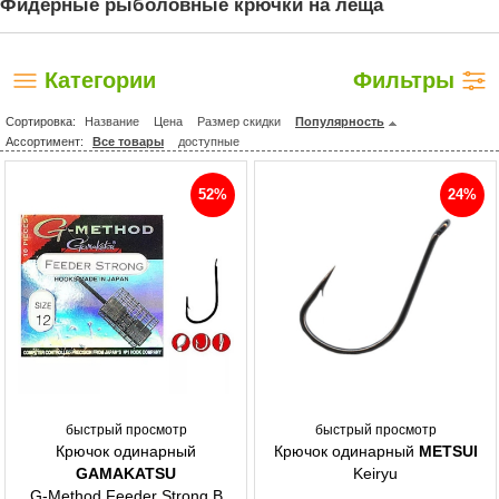
Фидерные рыболовные крючки на леща
Категории
Фильтры
Сортировка:
Название
Цена
Размер скидки
Популярность
Ассортимент:
Все товары
доступные
52%
24%
быстрый просмотр
быстрый просмотр
Крючок одинарный
Крючок одинарный
METSUI
GAMAKATSU
Keiryu
G-Method Feeder Strong B