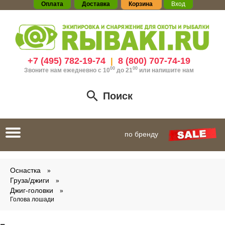
Оплата
Доставка
Корзина
Вход
+7 (495) 782-19-74
8 (800) 707-74-19
|
00
00
Звоните нам ежедневно с 10
до 21
или
напишите нам
Поиск
Toggle
по бренду
navigation
Оснастка
Груза/джиги
Джиг-головки
Голова лошади