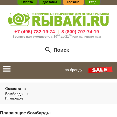
Оплата
Доставка
Корзина
Вход
+7 (495) 782-19-74
8 (800) 707-74-19
|
00
00
Звоните нам ежедневно с 10
до 21
или
напишите нам
Поиск
Toggle
по бренду
navigation
Оснастка
Бомбарды
Плавающие
Плавающие бомбарды