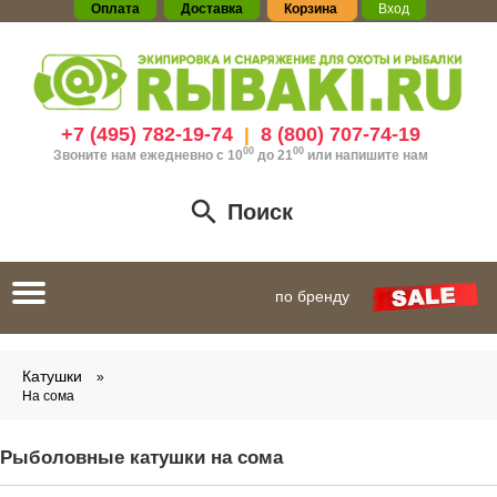
Оплата
Доставка
Корзина
Вход
+7 (495) 782-19-74
8 (800) 707-74-19
|
00
00
Звоните нам ежедневно с 10
до 21
или
напишите нам
Поиск
Toggle
по бренду
navigation
Катушки
На сома
Рыболовные катушки на сома