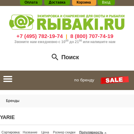
Оплата
Доставка
Корзина
Вход
+7 (495) 782-19-74
8 (800) 707-74-19
|
00
00
Звоните нам ежедневно с 10
до 21
или
напишите нам
Поиск
Toggle
по бренду
navigation
Бренды
YARIE
Сортировка:
Название
Цена
Размер скидки
Популярность