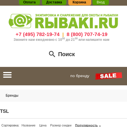
Оплата
Доставка
Корзина
Вход
+7 (495) 782-19-74
8 (800) 707-74-19
|
00
00
Звоните нам ежедневно с 10
до 21
или
напишите нам
Поиск
Toggle
по бренду
navigation
Бренды
TSL
Сортировка:
Название
Цена
Размер скидки
Популярность