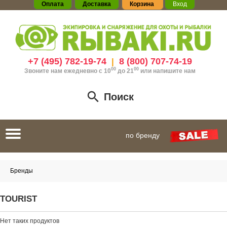
Оплата
Доставка
Корзина
Вход
+7 (495) 782-19-74
8 (800) 707-74-19
|
00
00
Звоните нам ежедневно с 10
до 21
или
напишите нам
Поиск
Toggle
по бренду
navigation
Бренды
TOURIST
Нет таких продуктов