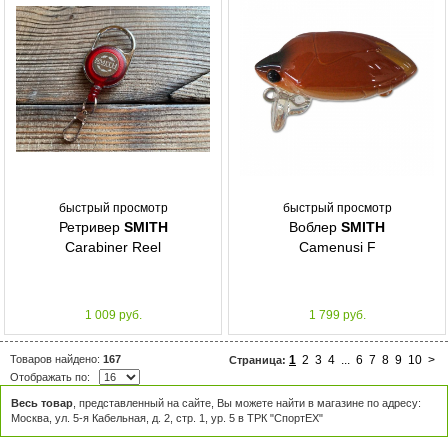
быстрый просмотр
быстрый просмотр
Ретривер
SMITH
Воблер
SMITH
Carabiner Reel
Camenusi F
1 009 руб.
1 799 руб.
Товаров найдено:
167
1
2
3
4
...
6
7
8
9
10
>
Страница:
Отображать по:
Весь товар
, представленный на сайте, Вы можете найти в магазине по адресу:
Москва, ул. 5-я Кабельная, д. 2, стр. 1, ур. 5 в ТРК "СпортЕХ"