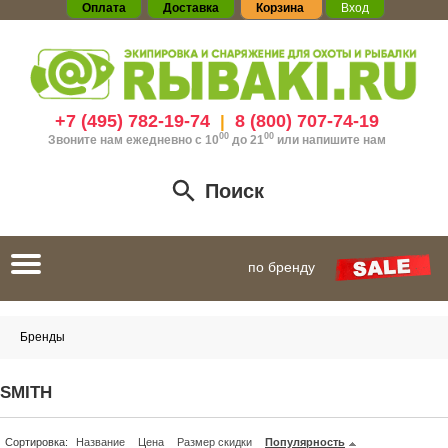
Оплата
Доставка
Корзина
Вход
+7 (495) 782-19-74
8 (800) 707-74-19
|
00
00
Звоните нам ежедневно с 10
до 21
или
напишите нам
Поиск
Toggle
по бренду
navigation
Бренды
SMITH
Сортировка:
Название
Цена
Размер скидки
Популярность