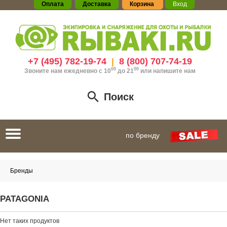
Оплата
Доставка
Корзина
Вход
+7 (495) 782-19-74
8 (800) 707-74-19
|
00
00
Звоните нам ежедневно с 10
до 21
или
напишите нам
Поиск
Toggle
по бренду
navigation
Бренды
PATAGONIA
Нет таких продуктов