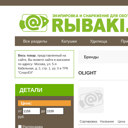
Все разделы
Катушки
Удилища
При
Весь товар
, представленный на
Бренды
сайте, Вы можете найти в магазине
по адресу: Москва, ул. 5-я
Кабельная, д. 2, стр. 1, ур. 5 в ТРК
OLIGHT
"СпортЕХ"
ДЕТАЛИ
Цена:
от
до
руб.
Сортировка:
Название
Цена
Распродажа