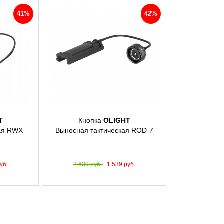
41%
42%
T
Кнопка
OLIGHT
ая RWX
Выносная тактическая ROD-7
уб.
2 639 руб.
1 539 руб.