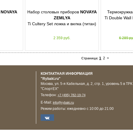
й
NOVAYA
Набор столовых приборов
NOVAYA
Термокружк
ZEMLYA
Ti Double Wall
Ti Cultery Set ложка и вилка (титан)
2 359 руб.
6 289 р
1
2
>
Страница:
КОНТАКТНАЯ ИНФОРМАЦИЯ
"Rybaki.ru"
Москва
,
ул. 5-я Кабельная, д. 2, стр. 1, уровень 5 в ТРК
"СпортЕХ"
Телефон:
+7 (495) 782-19-74
E-Mail:
info@rybaki.ru
Режим работы:
ежедневно с 10:00 до 21:00