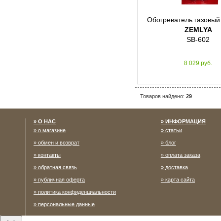
Обогреватель газовы
ZEMLYA
SB-602
8 029 руб.
Товаров найдено:
29
О НАС
ИНФОРМАЦИЯ
о магазине
статьи
обмен и возврат
блог
контакты
оплата заказа
обратная связь
доставка
публичная оферта
карта сайта
политика конфиденциальности
персональные данные