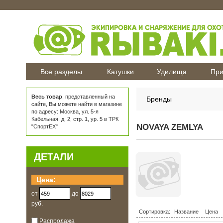
Все разделы
Катушки
Удилища
При
Весь товар
, представленный на
Бренды
сайте, Вы можете найти в магазине
по адресу: Москва, ул. 5-я
Кабельная, д. 2, стр. 1, ур. 5 в ТРК
NOVAYA ZEMLYA
"СпортЕХ"
ДЕТАЛИ
Цена:
от
до
руб.
Сортировка:
Название
Цена
Распродажа