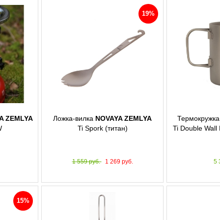
19%
A ZEMLYA
Ложка-вилка
NOVAYA ZEMLYA
Термокружк
W
Ti Spork (титан)
Ti Double Wall
1 559 руб.
1 269 руб.
5 
15%