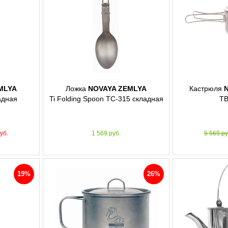
MLYA
Ложка
NOVAYA ZEMLYA
Кастрюля
ладная
Ti Folding Spoon TC-315 складная
TB
уб.
1 569 руб.
5 569 р
19%
26%