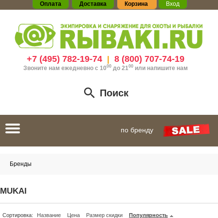
Оплата
Доставка
Корзина
Вход
+7 (495) 782-19-74
8 (800) 707-74-19
|
00
00
Звоните нам ежедневно с 10
до 21
или
напишите нам
Поиск
Toggle
по бренду
navigation
Бренды
MUKAI
Сортировка:
Название
Цена
Размер скидки
Популярность