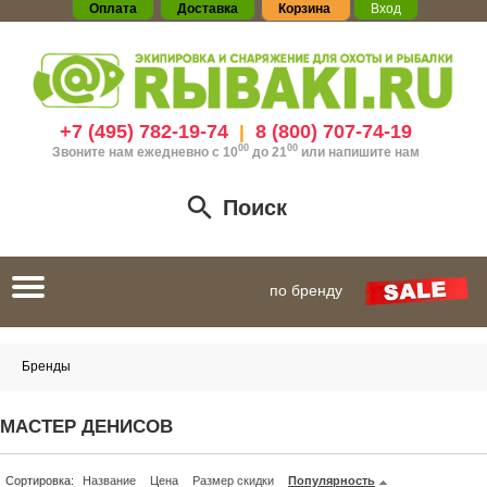
Оплата
Доставка
Корзина
Вход
+7 (495) 782-19-74
8 (800) 707-74-19
|
00
00
Звоните нам ежедневно с 10
до 21
или
напишите нам
Поиск
Toggle
по бренду
navigation
Бренды
МАСТЕР ДЕНИСОВ
Сортировка:
Название
Цена
Размер скидки
Популярность