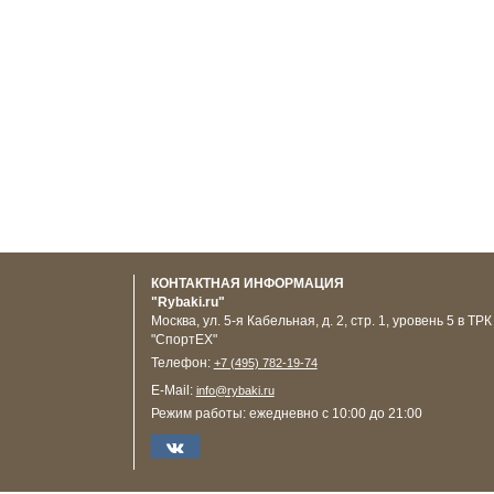
КОНТАКТНАЯ ИНФОРМАЦИЯ
"Rybaki.ru"
Москва
,
ул. 5-я Кабельная, д. 2, стр. 1, уровень 5 в ТРК
"СпортЕХ"
Телефон:
+7 (495) 782-19-74
E-Mail:
info@rybaki.ru
Режим работы:
ежедневно с 10:00 до 21:00