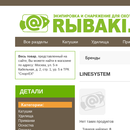
Все разделы
Катушки
Удилища
При
Весь товар
, представленный на
Бренды
сайте, Вы можете найти в магазине
по адресу: Москва, ул. 5-я
Кабельная, д. 2, стр. 1, ур. 5 в ТРК
LINESYSTEM
"СпортЕХ"
ДЕТАЛИ
Категории:
Катушки
Удилища
Приманки
Нет таких продуктов
Оснастка
Товаров найдено:
0