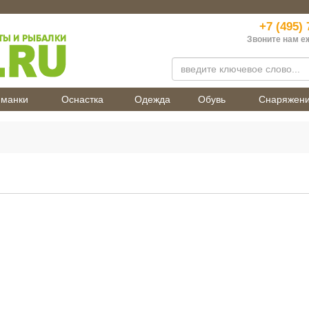
+7 (495) 
Звоните нам е
манки
Оснастка
Одежда
Обувь
Снаряжен