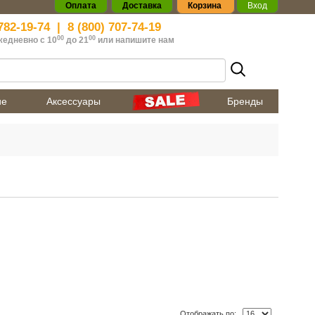
Оплата
Доставка
Корзина
Вход
782-19-74
|
8 (800) 707-74-19
00
00
жедневно с 10
до 21
или
напишите нам
ие
Аксессуары
Бренды
Отображать по: