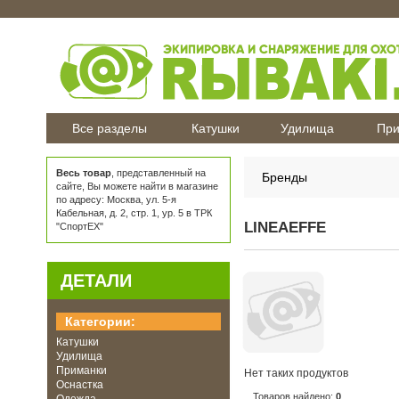
Все разделы
Катушки
Удилища
При
Весь товар
, представленный на
Бренды
сайте, Вы можете найти в магазине
по адресу: Москва, ул. 5-я
Кабельная, д. 2, стр. 1, ур. 5 в ТРК
LINEAEFFE
"СпортЕХ"
ДЕТАЛИ
Категории:
Катушки
Удилища
Приманки
Нет таких продуктов
Оснастка
Товаров найдено:
0