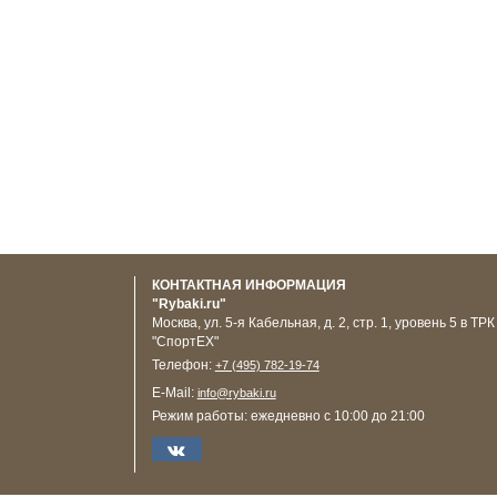
КОНТАКТНАЯ ИНФОРМАЦИЯ
"Rybaki.ru"
Москва
,
ул. 5-я Кабельная, д. 2, стр. 1, уровень 5 в ТРК
"СпортЕХ"
Телефон:
+7 (495) 782-19-74
E-Mail:
info@rybaki.ru
Режим работы:
ежедневно с 10:00 до 21:00