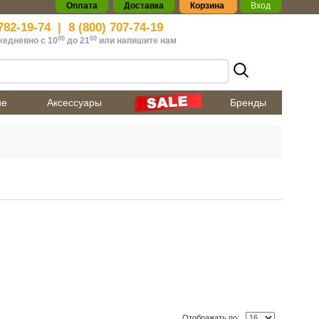
Оплата
Доставка
Корзина
Вход
782-19-74
|
8 (800) 707-74-19
00
00
жедневно с 10
до 21
или
напишите нам
ие
Аксессуары
Бренды
Отображать по: