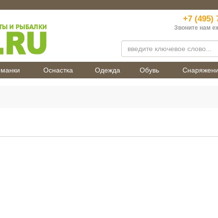
+7 (495) 
Звоните нам е
манки
Оснастка
Одежда
Обувь
Снаряжен