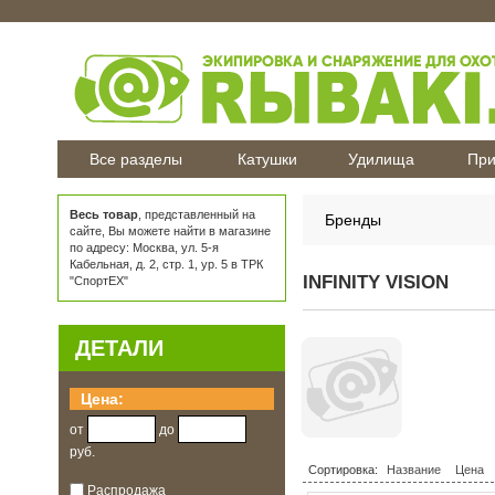
Все разделы
Катушки
Удилища
При
Весь товар
, представленный на
Бренды
сайте, Вы можете найти в магазине
по адресу: Москва, ул. 5-я
Кабельная, д. 2, стр. 1, ур. 5 в ТРК
INFINITY VISION
"СпортЕХ"
ДЕТАЛИ
Цена:
от
до
руб.
Сортировка:
Название
Цена
Распродажа