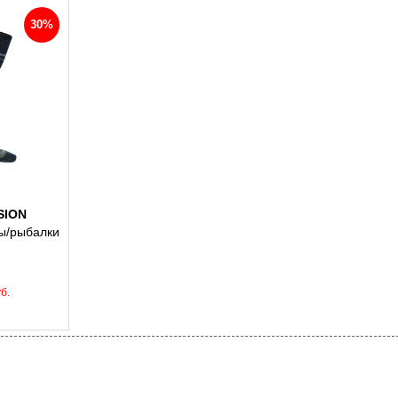
30%
ISION
ты/рыбалки
б.