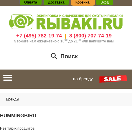
Оплата
Доставка
Корзина
Вход
+7 (495) 782-19-74
8 (800) 707-74-19
|
00
00
Звоните нам ежедневно с 10
до 21
или
напишите нам
Поиск
Toggle
по бренду
navigation
Бренды
HUMMINGBIRD
Нет таких продуктов