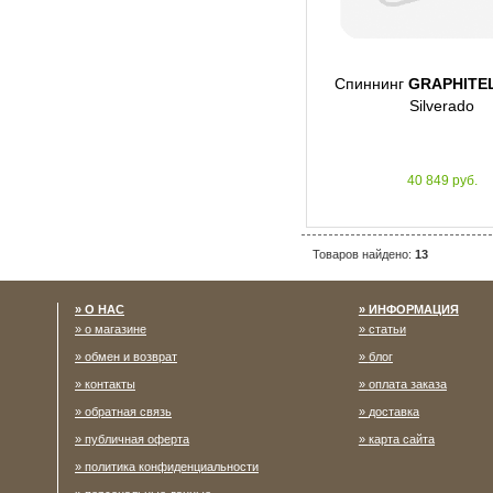
Спиннинг
GRAPHITE
Silverado
40 849 руб.
Товаров найдено:
13
О НАС
ИНФОРМАЦИЯ
о магазине
статьи
обмен и возврат
блог
контакты
оплата заказа
обратная связь
доставка
публичная оферта
карта сайта
политика конфиденциальности