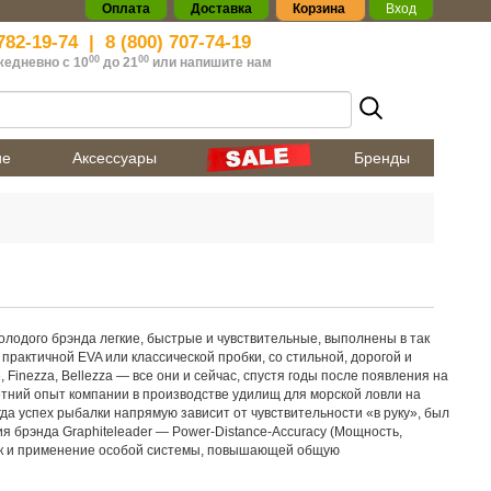
Оплата
Доставка
Корзина
Вход
782-19-74
|
8 (800) 707-74-19
00
00
жедневно с 10
до 21
или
напишите нам
ие
Аксессуары
Бренды
лодого брэнда легкие, быстрые и чувствительные, выполнены в так
рактичной EVA или классической пробки, со стильной, дорогой и
Finezza, Bellezza — все они и сейчас, спустя годы после появления на
летний опыт компании в производстве удилищ для морской ловли на
да успех рыбалки напрямую зависит от чувствительности «в руку», был
я брэнда Graphiteleader — Power-Distance-Accuracy (Мощность,
как и применение особой системы, повышающей общую