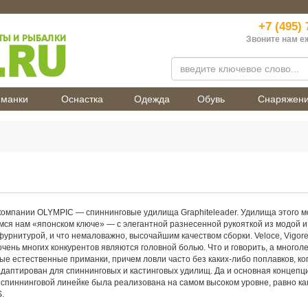
+7 (495) 
Звоните нам е
манки
Оснастка
Одежда
Обувь
Снаряжен
омпании OLYMPIC — спиннинговые удилища Graphiteleader. Удилища этого мо
я нам «японском ключе» — с элегантной разнесенной рукояткой из модой и п
урнитурой, и что немаловажно, высочайшим качеством сборки. Veloce, Vigore, 
очень многих конкурентов являются головной болью. Что и говорить, а много
е естественные приманки, причем ловли часто без каких-либо поплавков, ког
даптирован для спиннинговых и кастинговых удилищ. Да и основная концепци
в спиннинговой линейке была реализована на самом высоком уровне, равно 
.