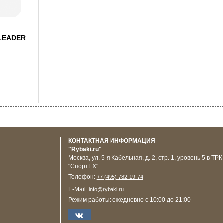
LEADER
КОНТАКТНАЯ ИНФОРМАЦИЯ
"Rybaki.ru"
Москва
,
ул. 5-я Кабельная, д. 2, стр. 1, уровень 5 в ТРК
"СпортЕХ"
Телефон:
+7 (495) 782-19-74
E-Mail:
info@rybaki.ru
Режим работы:
ежедневно с 10:00 до 21:00