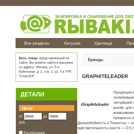
Все разделы
Катушки
Удилища
При
Весь товар
, представленный на
Бренды
сайте, Вы можете найти в магазине
по адресу: Москва, ул. 5-я
Кабельная, д. 2, стр. 1, ур. 5 в ТРК
GRAPHITELEADER
"СпортЕХ"
Продукция к
ДЕТАЛИ
полюбившемс
легчайшей ф
Цена:
рынке, для 
всевозможны
от
до
прекрасно а
руб.
Дальнобойность и Точность) — 
чувствительность снасти — O.S.S
Распродажа