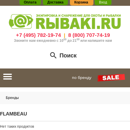
Оплата
Доставка
Корзина
Вход
+7 (495) 782-19-74
8 (800) 707-74-19
|
00
00
Звоните нам ежедневно с 10
до 21
или
напишите нам
Поиск
Toggle
по бренду
navigation
Бренды
FLAMBEAU
Нет таких продуктов