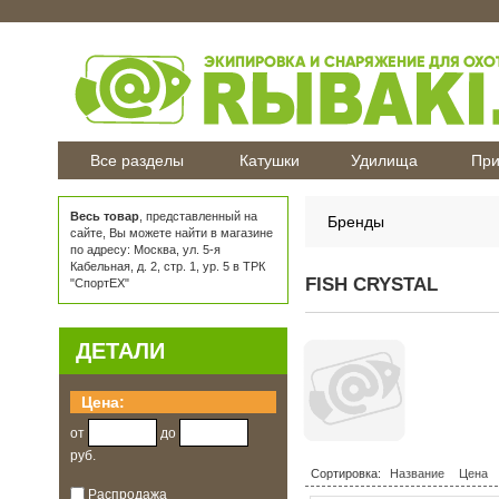
Все разделы
Катушки
Удилища
При
Весь товар
, представленный на
Бренды
сайте, Вы можете найти в магазине
по адресу: Москва, ул. 5-я
Кабельная, д. 2, стр. 1, ур. 5 в ТРК
FISH CRYSTAL
"СпортЕХ"
ДЕТАЛИ
Цена:
от
до
руб.
Сортировка:
Название
Цена
Распродажа