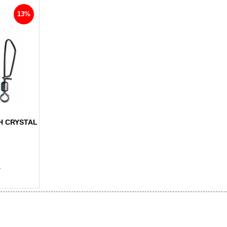
13%
H CRYSTAL
.