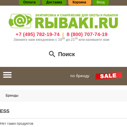
Оплата
Доставка
Корзина
Вход
+7 (495) 782-19-74
8 (800) 707-74-19
|
00
00
Звоните нам ежедневно с 10
до 21
или
напишите нам
Поиск
Toggle
по бренду
navigation
Бренды
ESS
Нет таких продуктов