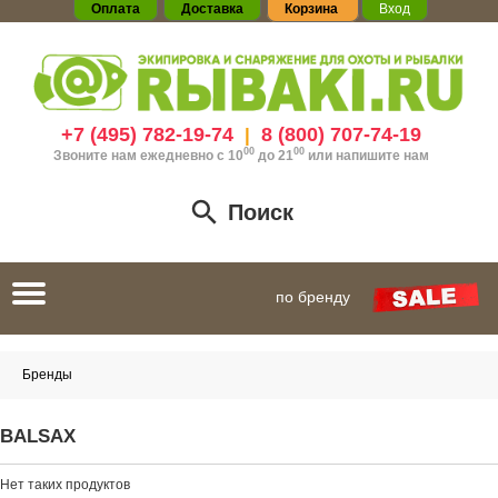
Оплата
Доставка
Корзина
Вход
+7 (495) 782-19-74
8 (800) 707-74-19
|
00
00
Звоните нам ежедневно с 10
до 21
или
напишите нам
Поиск
Toggle
по бренду
navigation
Бренды
BALSAX
Нет таких продуктов