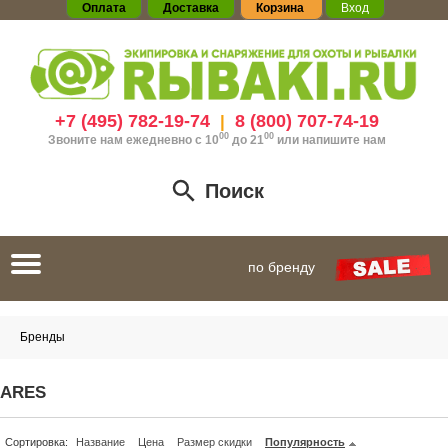
Оплата
Доставка
Корзина
Вход
+7 (495) 782-19-74
8 (800) 707-74-19
|
00
00
Звоните нам ежедневно с 10
до 21
или
напишите нам
Поиск
Toggle
по бренду
navigation
Бренды
ARES
Сортировка:
Название
Цена
Размер скидки
Популярность